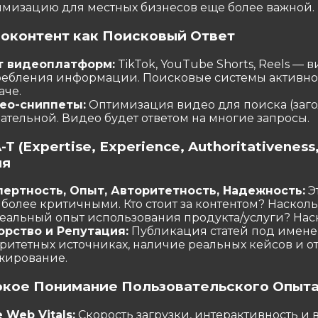
имизацию для местных бизнесов еще более важной.
еоконтент как Поисковый Ответ
т видеоплатформ:
TikTok, YouTube Shorts, Reels —
ребления информации. Поисковые системы активно 
аче.
ео-сниппеты:
Оптимизация видео для поиска (заголо
ательной. Видео будет ответом на многие запросы.
A-T (Expertise, Experience, Authoritativene
ия
пертность, Опыт, Авторитетность, Надежность:
Э
более критичными. Кто стоит за контентом? Насколь
реальный опыт использования продукта/услуги? Нас
орство и Репутация:
Публикация статей под имене
оритетных источниках, наличие реальных кейсов и о
жирование.
бокое Понимание Пользовательского Опыта
 Web Vitals:
Скорость загрузки, интерактивность и 