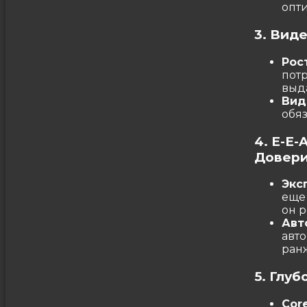
опт
3. Вид
Рос
пот
выд
Вид
обяз
4. E-E-
Довер
Экс
еще 
он 
Авт
авт
ран
5. Глу
Core