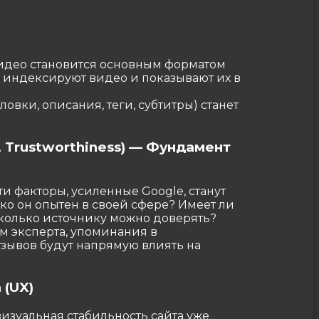
 видео становится основным форматом
индексируют видео и показывают их в
вки, описания, теги, субтитры) станет
ss, Trustworthiness) — Фундамент
ти факторы, усиленные Google, станут
ко он опытен в своей сфере? Имеет ли
колько источнику можно доверять?
м эксперта, упоминания в
тзывов будут напрямую влиять на
 (UX)
визуальная стабильность сайта уже