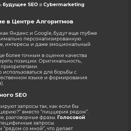
ь
будущее SEO
в
Cybermarketing
ие в Центре Алгоритмов
как Яндекс и Google, будут еще глубже
ксимально персонализированную
ие, интересы и даже эмоциональный
е более точным в оценке качества
терять позиции. Оригинальность,
и приоритетами.
о использоваться для борьбы с
тественном языке и формирования
).
ного SEO
руют запросы так, как если бы
церию?” вместо “пиццерия рядом”.
е, разговорные фразы.
Голосовой
специфичные запросы.
 “рядом со мной”, что делает