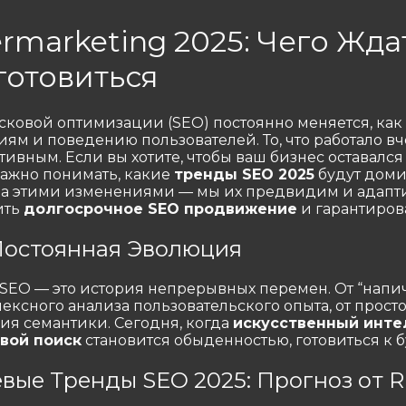
rmarketing 2025: Чего Жда
готовиться
ковой оптимизации (SEO) постоянно меняется, как
иям и поведению пользователей. То, что работало вч
ивным. Если вы хотите, чтобы ваш бизнес оставался н
ажно понимать, какие
тренды SEO 2025
будут доми
а этими изменениями — мы их предвидим и адапти
ить
долгосрочное SEO продвижение
и гарантиров
Постоянная Эволюция
SEO — это история непрерывных перемен. От “напи
ексного анализа пользовательского опыта, от прос
я семантики. Сегодня, когда
искусственный инте
вой поиск
становится обыденностью, готовиться к 
вые Тренды SEO 2025: Прогноз от 