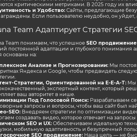
яются критическими метриками. В 2025 году их влия
уитивность и Удобство:
Сайты, предлагающие безу
аграждены. Если пользователю неудобно, он уйдет, 
una Team Адаптирует Стратегии SE
na Team понимаем, что успешное
SEO продвижение
ий постоянной адаптации и глубокого понимания а
я основаны на:
плексном Анализе и Прогнозировании:
Мы постоя
оритмах Яндекса и Google, чтобы предвидеть следу
тегии.
тент-Стратегии, Ориентированной на E-E-A-T:
Мы 
ококачественный, экспертный контент, который реш
пляет ваш авторитет в нише.
имизации Под Голосовой Поиск:
Разрабатываем се
оворные запросы и вопросы, чтобы ваш сайт был най
ео-SEO:
Внедряем стратегии по оптимизации видео
гаем создавать видео, которое отвечает на запросы
ническом SEO и UX:
Обеспечиваем идеальную технич
рузки, мобильную адаптивность и безупречный поль
госрочное SEO продвижение:
Наша цель — не быст