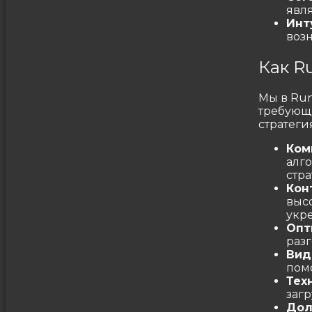
явл
Инт
возн
Как R
Мы в Ru
требующ
стратеги
Ком
алг
стра
Кон
выс
укре
Опт
разг
Вид
помо
Тех
заг
Дол