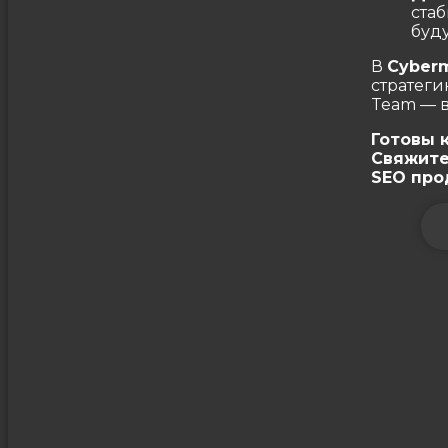
ста
буд
В
Cyberm
стратеги
Team — в
Готовы 
Свяжите
SEO пр