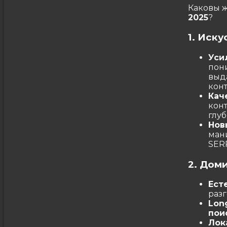
Каковы ж
2025
?
1. Иск
Уси
пон
выд
конт
Кач
конт
глуб
Нов
ман
SER
2. Дом
Ест
раз
Lon
пои
Лок