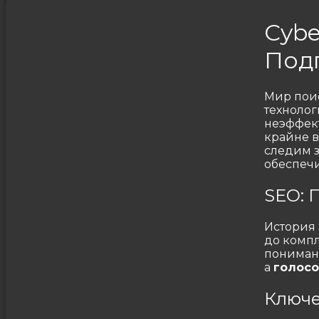
Cybe
Под
Мир поис
технолог
неэффект
крайне в
следим з
обеспеч
SEO: 
История 
до компл
понимани
а
голосо
Ключе