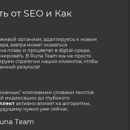
ть от SEO и Как
 живой организм, адаптируясь к новым
ера, завтра может оказаться
а плаву и процветал в digital-среде,
нировать. В Runa Team мы не просто
руем стратегии наших клиентов, чтобы
анный результат.
чканных” ключевыми словами текстов
той индексации до глубокого
ллект
активно влияет на алгоритмы,
будущему нужно уже сейчас.
Runa Team