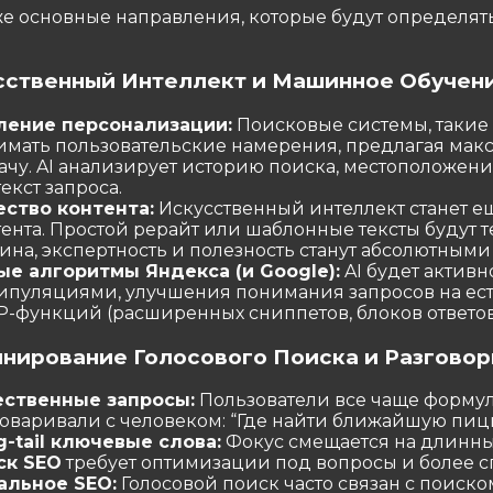
е основные направления, которые будут определят
усственный Интеллект и Машинное Обучен
ление персонализации:
Поисковые системы, такие 
имать пользовательские намерения, предлагая ма
ачу. AI анализирует историю поиска, местоположен
екст запроса.
ество контента:
Искусственный интеллект станет ещ
ента. Простой рерайт или шаблонные тексты будут 
ина, экспертность и полезность станут абсолютным
ые алгоритмы Яндекса (и Google):
AI будет активн
ипуляциями, улучшения понимания запросов на ес
P-функций (расширенных сниппетов, блоков ответов
инирование Голосового Поиска и Разговор
ественные запросы:
Пользователи все чаще формули
говаривали с человеком: “Где найти ближайшую пиц
g-tail ключевые слова:
Фокус смещается на длинны
ск SEO
требует оптимизации под вопросы и более 
альное SEO:
Голосовой поиск часто связан с поиском