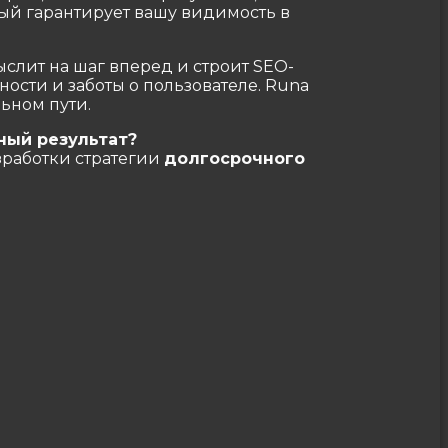
рый гарантирует вашу видимость в
ыслит на шаг вперед и строит SEO-
ости и заботы о пользователе. Runa
ьном пути.
ный результат?
зработки стратегии
долгосрочного